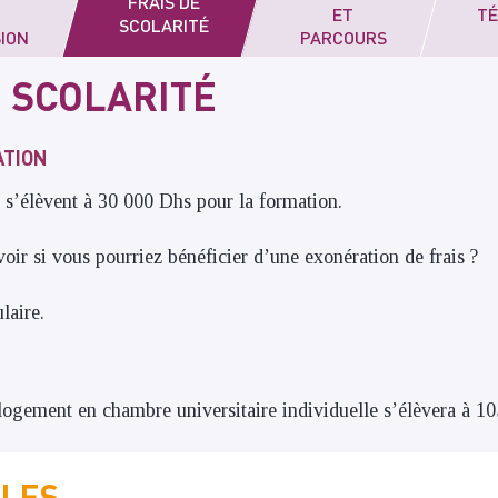
FRAIS DE
ET
TÉ
SCOLARITÉ
ION
PARCOURS
E SCOLARITÉ
ATION
é s’élèvent à 30 000 Dhs pour la formation.
voir si vous pourriez bénéficier d’une exonération de frais ?
laire.
logement en chambre universitaire individuelle s’élèvera à 1
ILES