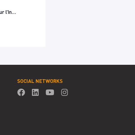
r l’In…
SOCIAL NETWORKS