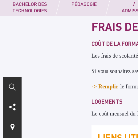
BACHELOR DES
PÉDAGOGIE
/
TECHNOLOGIES
ADMISS
FRAIS D
COÛT DE LA FORM
Les frais de scolarit
Si vous souhaitez sa
-> Remplir
le formu
ACCÈS
LOGEMENTS
DIRECTS
Le coût
mensuel
du 
LIENS UT